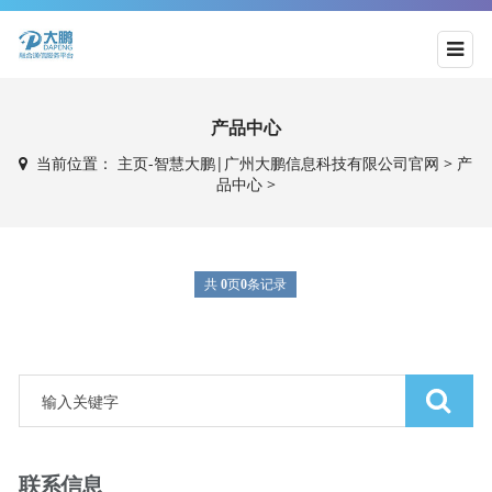
产品中心
当前位置：
主页-智慧大鹏|广州大鹏信息科技有限公司官网
>
产
品中心
>
共
0
页
0
条记录
联系信息