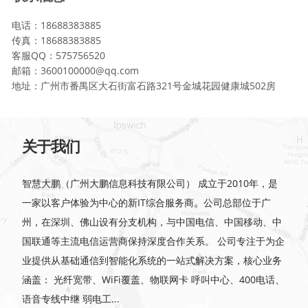
电话：18688383885
传真：18688383885
客服QQ：575756520
邮箱：3600100000@qq.com
地址：广州市番禺区大石街富石路321号金城花园健康城502房
关于我们
智慧大鹏（广州大鹏信息科技有限公司） 成立于2010年，是
一家以客户体验为中心的新IT综合服务商。公司总部位于广
州，在深圳、佛山设有分支机构，与中国电信、中国移动、中
国联通等主流电信运营商保持深度合作关系。 公司专注于为企
业提供从基础通信到智能化系统的一站式解决方案，核心业务
涵盖： 光纤宽带、WiFi覆盖、物联网卡 呼叫中心、400电话、
语音专线中继 弱电工...